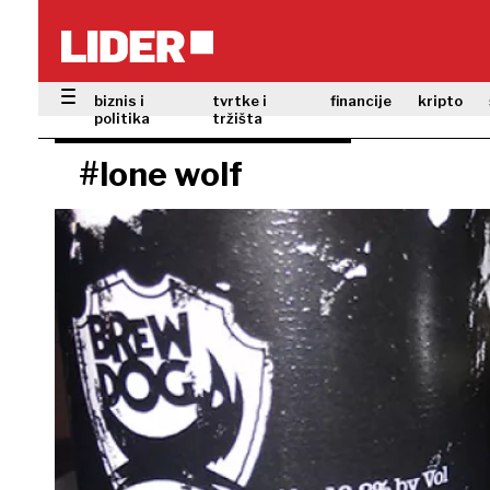
biznis i
tvrtke i
financije
kripto
politika
tržišta
#lone wolf