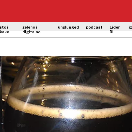
što i
zeleno i
unplugged
podcast
Lider
i
kako
digitalno
BI