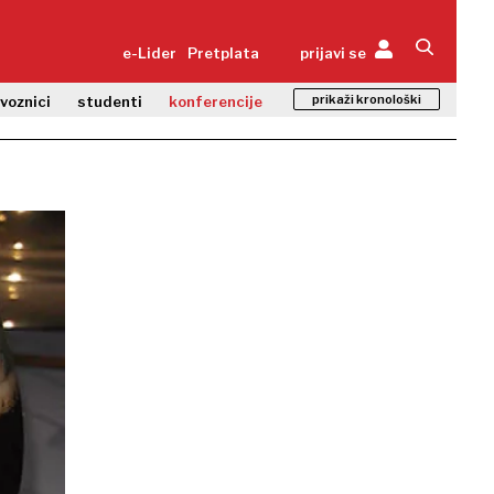
e-Lider
Pretplata
prijavi se
prikaži kronološki
zvoznici
studenti
konferencije