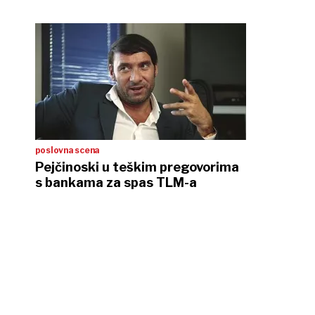
poslovna scena
Pejčinoski u teškim pregovorima
s bankama za spas TLM-a