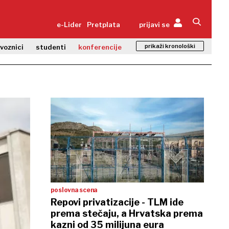
e-Lider
Pretplata
prijavi se
prikaži kronološki
zvoznici
studenti
konferencije
poslovna scena
Repovi privatizacije - TLM ide
prema stečaju, a Hrvatska prema
kazni od 35 milijuna eura