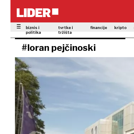
biznis i
tvrtke i
financije
kripto
politika
tržišta
#loran pejčinoski