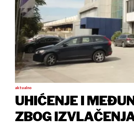
aktualno
UHIĆENJE I MEĐU
ZBOG IZVLAČENJA 
TLM-A