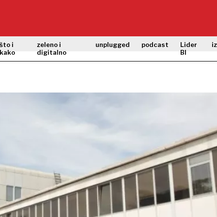
što i
zeleno i
unplugged
podcast
Lider
i
kako
digitalno
BI