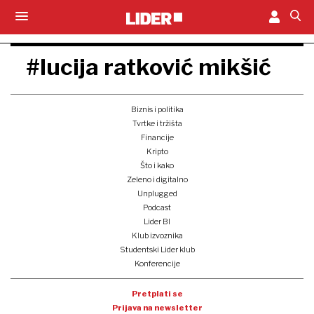
#lucija ratković mikšić
Biznis i politika
Tvrtke i tržišta
Financije
Kripto
Što i kako
Zeleno i digitalno
Unplugged
Podcast
Lider BI
Klub izvoznika
Studentski Lider klub
Konferencije
Pretplati se
Prijava na newsletter