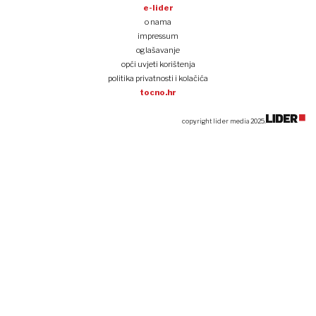
e-lider
o nama
impressum
oglašavanje
opći uvjeti korištenja
politika privatnosti i kolačića
tocno.hr
copyright lider media 2025.