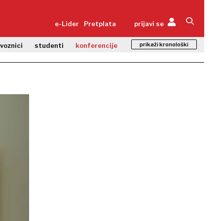
e-Lider
Pretplata
prijavi se
prikaži kronološki
zvoznici
studenti
konferencije