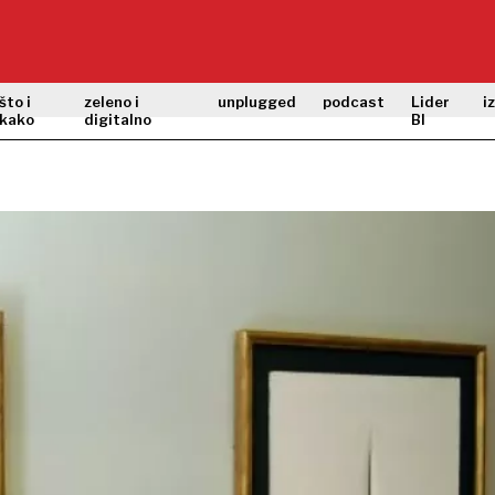
što i
zeleno i
unplugged
podcast
Lider
i
kako
digitalno
BI