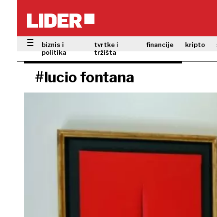
biznis i
tvrtke i
financije
kripto
politika
tržišta
#lucio fontana