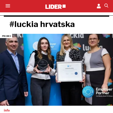
#luckia hrvatska
info