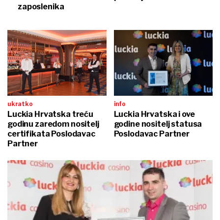
zaposlenika
ukratko
info
Luckia Hrvatska treću
Luckia Hrvatska i ove
godinu zaredom nositelj
godine nositelj statusa
certifikata Poslodavac
Poslodavac Partner
Partner