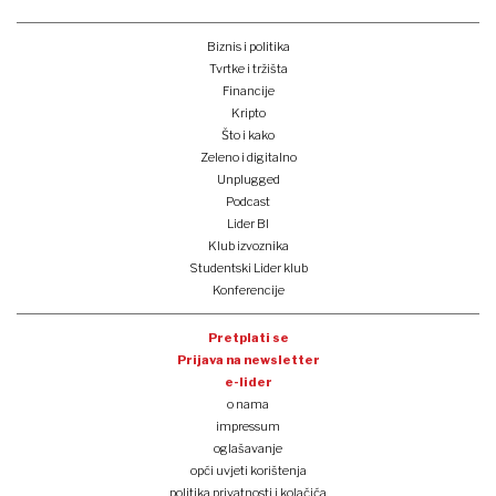
Biznis i politika
Tvrtke i tržišta
Financije
Kripto
Što i kako
Zeleno i digitalno
Unplugged
Podcast
Lider BI
Klub izvoznika
Studentski Lider klub
Konferencije
Pretplati se
Prijava na newsletter
e-lider
o nama
impressum
oglašavanje
opći uvjeti korištenja
politika privatnosti i kolačića