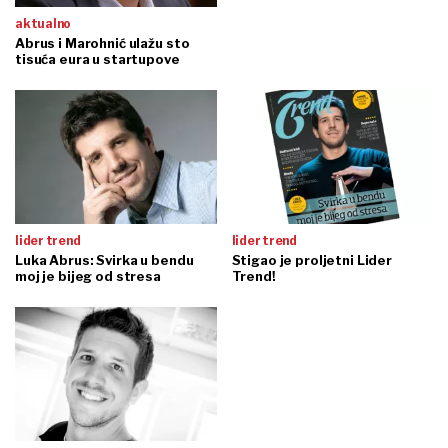
aktualno
Abrus i Marohnić ulažu sto
tisuća eura u startupove
lider trend
lider trend
Luka Abrus: Svirka u bendu
Stigao je proljetni Lider
moj je bijeg od stresa
Trend!