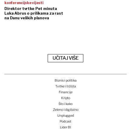
konferencijske vijesti
Direktor tvrtke Pet minuta
Luka Abrus o prilikama za rast
na Danu velikih planova
UČITAJ VIŠE
Biznis i politika
Tvrtke i tržišta
Financije
Kripto
Što i kako
Zeleno i digitalno
Unplugged
Podcast
Lider BI