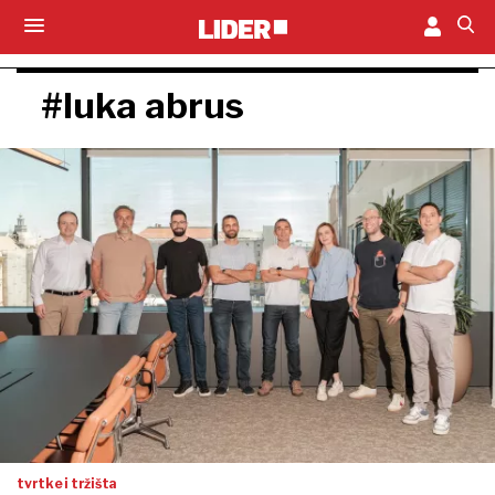
#luka abrus
tvrtke i tržišta