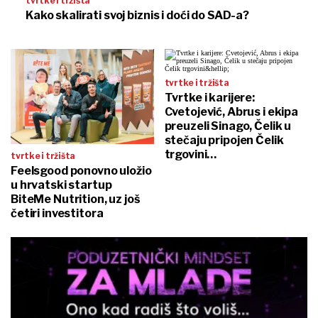
tvrtke i tržišta
Kako skalirati svoj biznis i doći do SAD-a?
tvrtke i tržišta
Tvrtke i karijere:
Cvetojević, Abrus i ekipa
preuzeli Sinago, Čelik u
stečaju pripojen Čelik
trgovini…
tvrtke i tržišta
Feelsgood ponovno uložio
u hrvatski startup
BiteMe Nutrition, uz još
četiri investitora