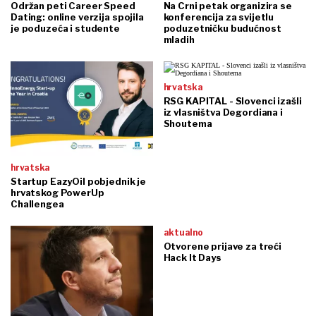
Održan peti Career Speed
Na Crni petak organizira se
Dating: online verzija spojila
konferencija za svijetlu
je poduzeća i studente
poduzetničku budućnost
mladih
hrvatska
RSG KAPITAL - Slovenci izašli
iz vlasništva Degordiana i
Shoutema
hrvatska
Startup EazyOil pobjednik je
hrvatskog PowerUp
Challengea
aktualno
Otvorene prijave za treći
Hack It Days