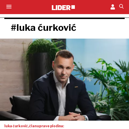
#luka ćurković
luka ćurković, član uprave plodina: