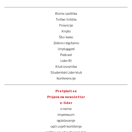
Biznis i politika
Tvrtke i tržišta
Financije
Kripto
Što i kako
Zeleno i digitalno
Unplugged
Podcast
Lider BI
Klub izvoznika
Studentski Lider klub
Konferencije
Pretplati se
Prijava na newsletter
e-lider
o nama
impressum
oglašavanje
opći uvjeti korištenja