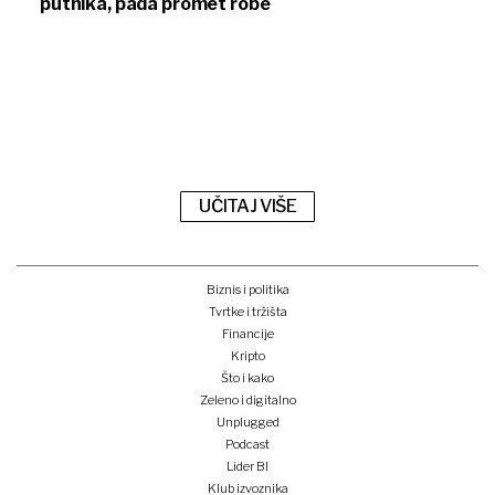
putnika, pada promet robe
UČITAJ VIŠE
Biznis i politika
Tvrtke i tržišta
Financije
Kripto
Što i kako
Zeleno i digitalno
Unplugged
Podcast
Lider BI
Klub izvoznika