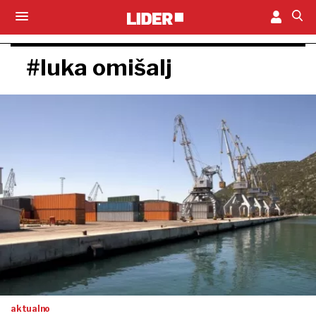
#luka omišalj
aktualno