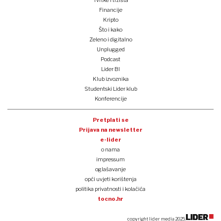
Tvrtke i tržišta
Financije
Kripto
Što i kako
Zeleno i digitalno
Unplugged
Podcast
Lider BI
Klub izvoznika
Studentski Lider klub
Konferencije
Pretplati se
Prijava na newsletter
e-lider
o nama
impressum
oglašavanje
opći uvjeti korištenja
politika privatnosti i kolačića
tocno.hr
copyright lider media 2025.