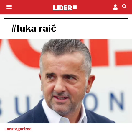
#luka raić
uncategorized