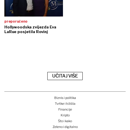
preporučeno
Hollywoodska zvijezda Eva
LaRue posjetila Rovinj
UČITAJ VIŠE
Biznis i politika
Tvrtke i tržišta
Financije
Kripto
Što i kako
Zeleno i digitalno