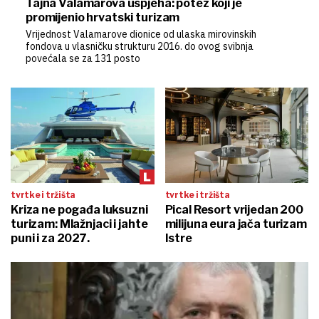
Tajna Valamarova uspjeha: potez koji je
promijenio hrvatski turizam
Vrijednost Valamarove dionice od ulaska mirovinskih
fondova u vlasničku strukturu 2016. do ovog svibnja
povećala se za 131 posto
tvrtke i tržišta
tvrtke i tržišta
Kriza ne pogađa luksuzni
Pical Resort vrijedan 200
turizam: Mlažnjaci i jahte
milijuna eura jača turizam
puni i za 2027.
Istre