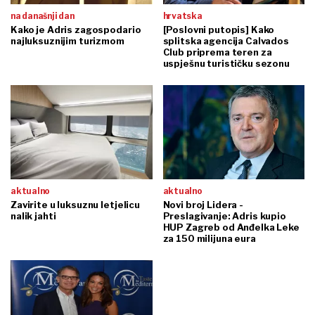
na današnji dan
hrvatska
Kako je Adris zagospodario
[Poslovni putopis] Kako
najluksuznijim turizmom
splitska agencija Calvados
Club priprema teren za
uspješnu turističku sezonu
aktualno
aktualno
Zavirite u luksuznu letjelicu
Novi broj Lidera -
nalik jahti
Preslagivanje: Adris kupio
HUP Zagreb od Anđelka Leke
za 150 milijuna eura