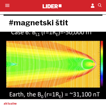
#magnetski štit
aktualno