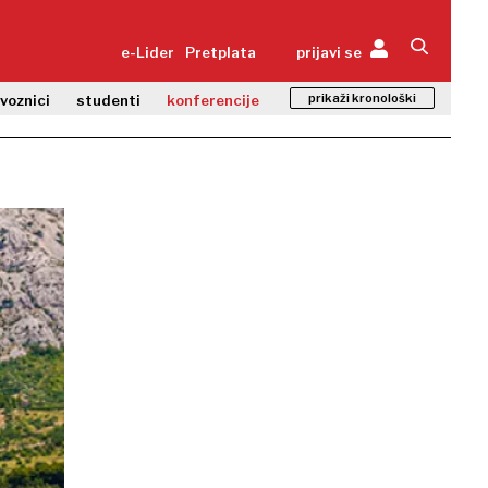
e-Lider
Pretplata
prijavi se
prikaži kronološki
zvoznici
studenti
konferencije