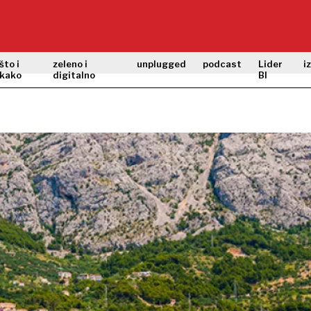
što i
zeleno i
unplugged
podcast
Lider
i
kako
digitalno
BI