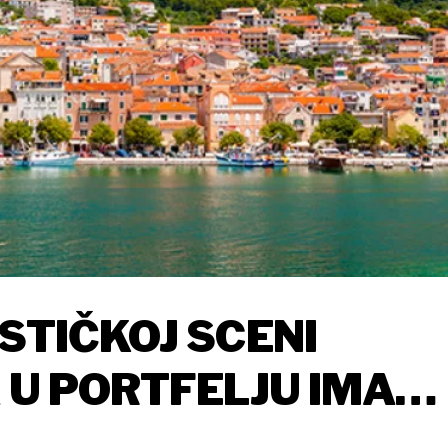
STIČKOJ SCENI
 U PORTFELJU IMA
 TURISTIČKA NASELJA