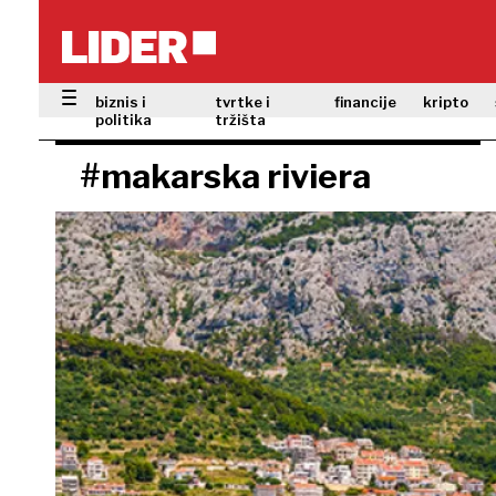
biznis i
tvrtke i
financije
kripto
politika
tržišta
#makarska riviera