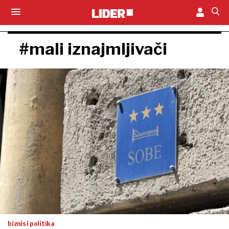
#mali iznajmljivači
biznis i politika