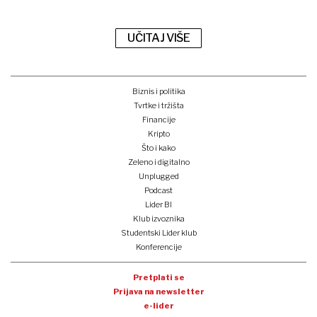
UČITAJ VIŠE
Biznis i politika
Tvrtke i tržišta
Financije
Kripto
Što i kako
Zeleno i digitalno
Unplugged
Podcast
Lider BI
Klub izvoznika
Studentski Lider klub
Konferencije
Pretplati se
Prijava na newsletter
e-lider