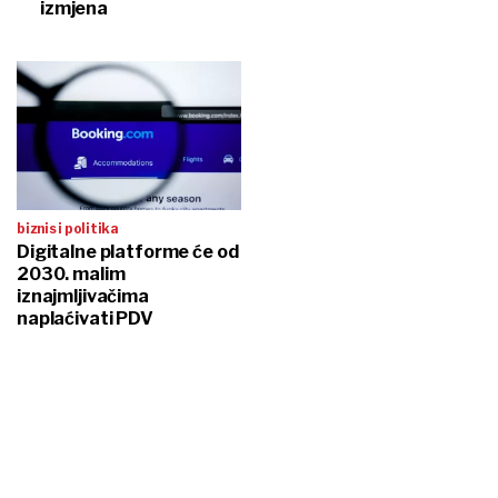
izmjena
biznis i politika
Digitalne platforme će od
2030. malim
iznajmljivačima
naplaćivati PDV