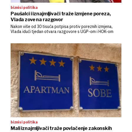
biznis i politika
Paušalci i iznajmljivači traže izmjene poreza,
Vlada zove na razgovor
Nakon više od 30 tisuća potpisa protiv poreznih izmjena,
Vlada idući tjedan otvara razgovore s UGP-om i HOK-om
biznis i politika
Mali iznajmljivači traže povlačenje zakonskih