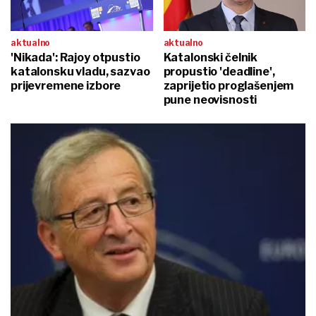
aktualno
aktualno
'Nikada': Rajoy otpustio
Katalonski čelnik
katalonsku vladu, sazvao
propustio 'deadline',
prijevremene izbore
zaprijetio proglašenjem
pune neovisnosti