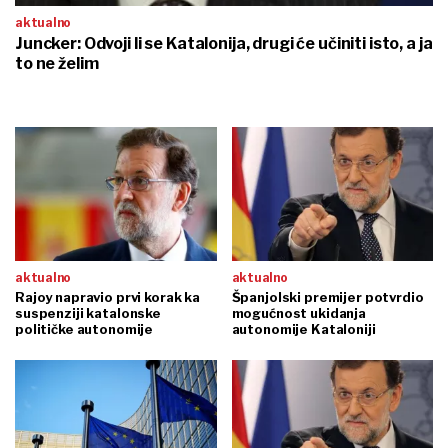
aktualno
Juncker: Odvoji li se Katalonija, drugi će učiniti isto, a ja
to ne želim
aktualno
aktualno
Rajoy napravio prvi korak ka
Španjolski premijer potvrdio
suspenziji katalonske
mogućnost ukidanja
političke autonomije
autonomije Kataloniji