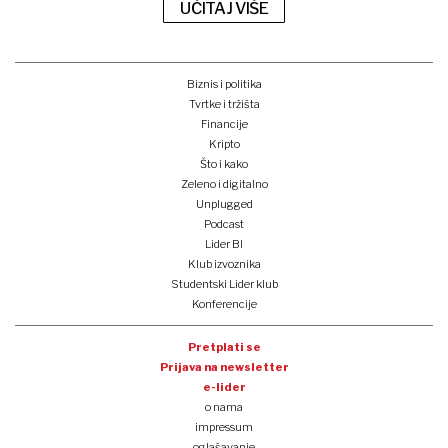
UČITAJ VIŠE
Biznis i politika
Tvrtke i tržišta
Financije
Kripto
Što i kako
Zeleno i digitalno
Unplugged
Podcast
Lider BI
Klub izvoznika
Studentski Lider klub
Konferencije
Pretplati se
Prijava na newsletter
e-lider
o nama
impressum
oglašavanje