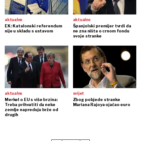
aktualno
aktualno
EK: Katalonski referendum
Španjolski premijer tvrdi da
nije u skladu s ustavom
ne zna ništa o crnom fondu
svoje stranke
aktualno
svijet
Merkel o EU s više brzina:
Zbog pobjede stranke
Treba prihvatiti da neke
Mariana Rajoya ojačao euro
zemlje napreduju brže od
drugih