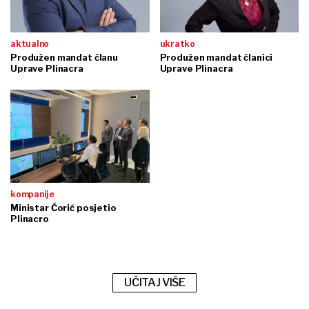
aktualno
ukratko
Produžen mandat članu
Produžen mandat članici
Uprave Plinacra
Uprave Plinacra
kompanije
Ministar Ćorić posjetio
Plinacro
UČITAJ VIŠE