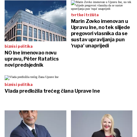
tvrtke i tržišta
Marin Zovko imenovan u
Upravu Ine, no tek slijede
pregovori vlasnika da se
sustav upravljanja pun
'rupa' unaprijedi
biznis i politika
NO Ine imenovao novu
upravu, Péter Ratatics
novi predsjednik
biznis i politika
Vlada predložila trećeg člana Uprave Ine