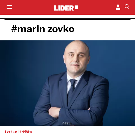
#marin zovko
tvrtke i tržišta