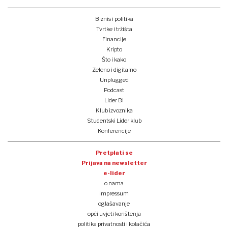
Biznis i politika
Tvrtke i tržišta
Financije
Kripto
Što i kako
Zeleno i digitalno
Unplugged
Podcast
Lider BI
Klub izvoznika
Studentski Lider klub
Konferencije
Pretplati se
Prijava na newsletter
e-lider
o nama
impressum
oglašavanje
opći uvjeti korištenja
politika privatnosti i kolačića