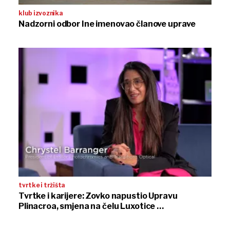
klub izvoznika
Nadzorni odbor Ine imenovao članove uprave
tvrtke i tržišta
Tvrtke i karijere: Zovko napustio Upravu
Plinacroa, smjena na čelu Luxotice …