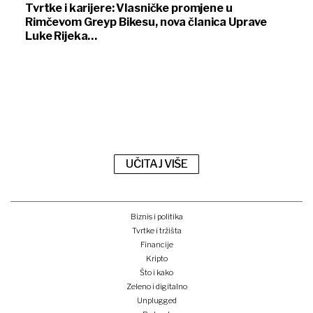
Tvrtke i karijere: Vlasničke promjene u
Rimčevom Greyp Bikesu, nova članica Uprave
Luke Rijeka…
UČITAJ VIŠE
Biznis i politika
Tvrtke i tržišta
Financije
Kripto
Što i kako
Zeleno i digitalno
Unplugged