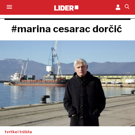
#marina cesarac dorčić
tvrtke i tržišta