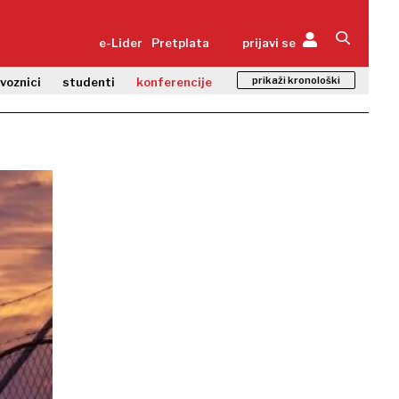
e-Lider
Pretplata
prijavi se
prikaži kronološki
zvoznici
studenti
konferencije