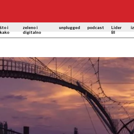
što i
zeleno i
unplugged
podcast
Lider
i
kako
digitalno
BI