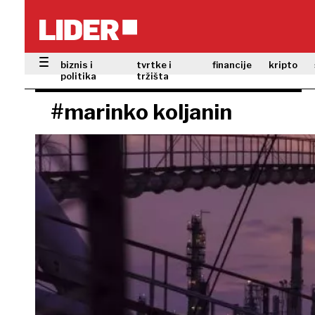
biznis i
tvrtke i
financije
kripto
politika
tržišta
#marinko koljanin