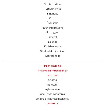
Biznis i politika
Tvrtke i tržišta
Financije
Kripto
Što i kako
Zeleno i digitalno
Unplugged
Podcast
Lider BI
Klub izvoznika
Studentski Lider klub
Konferencije
Pretplati se
Prijava na newsletter
e-lider
o nama
impressum
oglašavanje
opći uvjeti korištenja
politika privatnosti i kolačića
tocno.hr