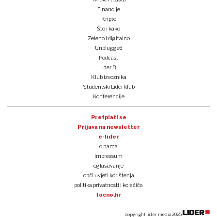
Financije
Kripto
Što i kako
Zeleno i digitalno
Unplugged
Podcast
Lider BI
Klub izvoznika
Studentski Lider klub
Konferencije
Pretplati se
Prijava na newsletter
e-lider
o nama
impressum
oglašavanje
opći uvjeti korištenja
politika privatnosti i kolačića
tocno.hr
copyright lider media 2025.