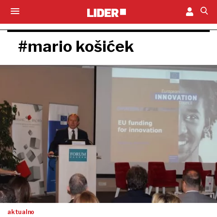
#mario košićek
aktualno