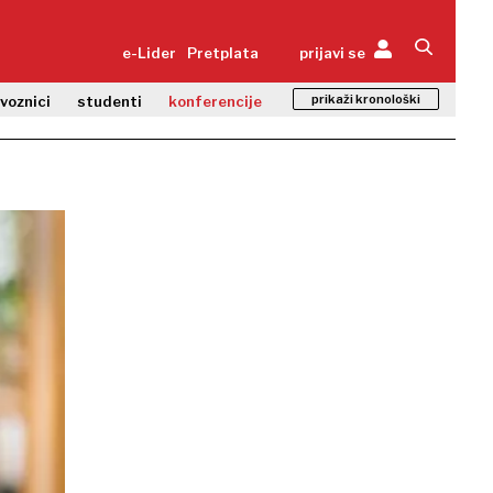
e-Lider
Pretplata
prijavi se
prikaži kronološki
zvoznici
studenti
konferencije