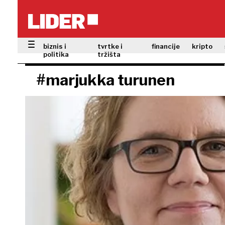
biznis i
tvrtke i
financije
kripto
politika
tržišta
#marjukka turunen