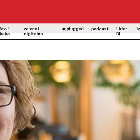
što i
zeleno i
unplugged
podcast
Lider
i
kako
digitalno
BI