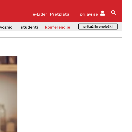
e-Lider
Pretplata
prijavi se
prikaži kronološki
zvoznici
studenti
konferencije