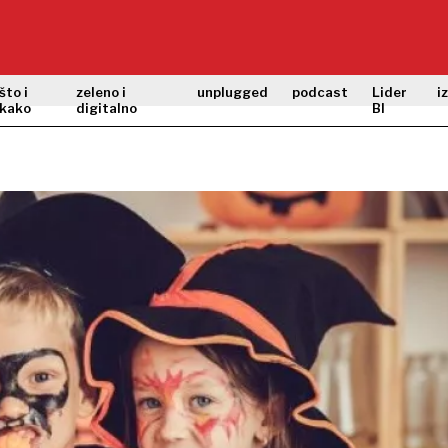
što i
zeleno i
unplugged
podcast
Lider
i
kako
digitalno
BI