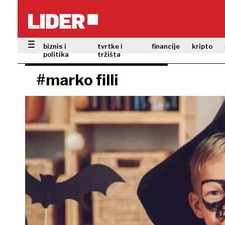
biznis i
tvrtke i
financije
kripto
politika
tržišta
#marko filli