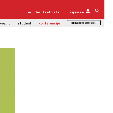
e-Lider
Pretplata
prijavi se
prikaži kronološki
zvoznici
studenti
konferencije