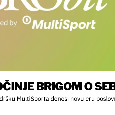
ČINJE BRIGOM O SEB
ršku MultiSporta donosi novu eru poslov