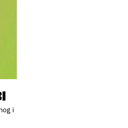
I
nog i