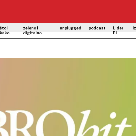
što i
zeleno i
unplugged
podcast
Lider
i
kako
digitalno
BI