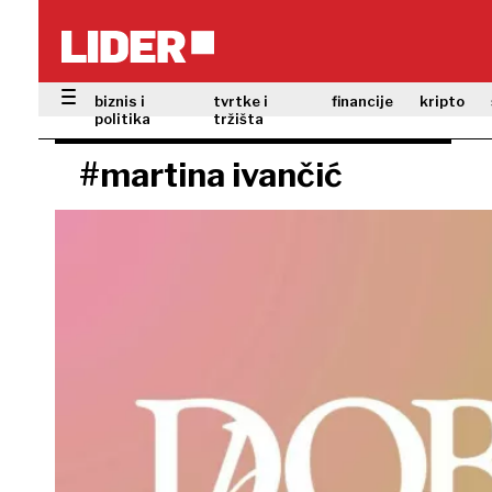
biznis i
tvrtke i
financije
kripto
politika
tržišta
#martina ivančić