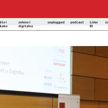
što i
zeleno i
unplugged
podcast
Lider
i
kako
digitalno
BI