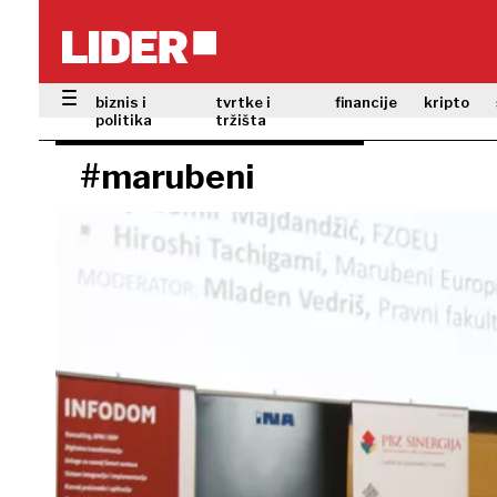
biznis i
tvrtke i
financije
kripto
politika
tržišta
#marubeni