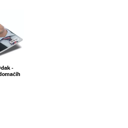
Odak -
 domaćih