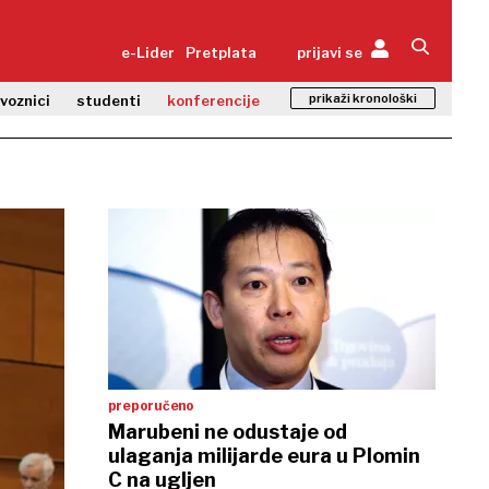
e-Lider
Pretplata
prijavi se
prikaži kronološki
zvoznici
studenti
konferencije
preporučeno
Marubeni ne odustaje od
ulaganja milijarde eura u Plomin
C na ugljen