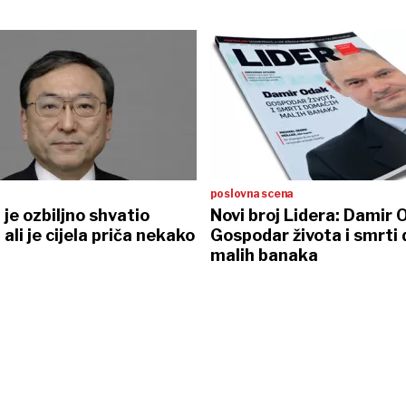
poslovna scena
je ozbiljno shvatio
Novi broj Lidera: Damir 
ali je cijela priča nekako
Gospodar života i smrti
malih banaka