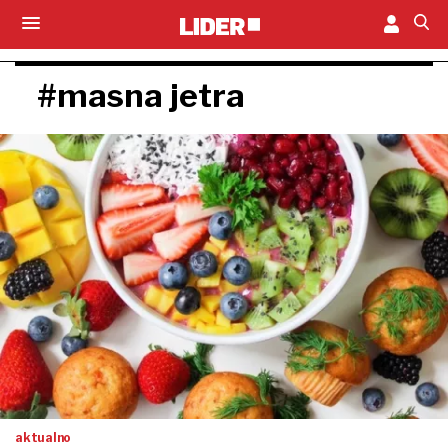
#masna jetra
aktualno