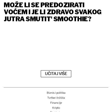
MOŽE LI SE PREDOZIRATI
VOĆEM I JE LI ZDRAVO SVAKOG
JUTRA SMUTIT' SMOOTHIE?
UČITAJ VIŠE
Biznis i politika
Tvrtke i tržišta
Financije
Kripto