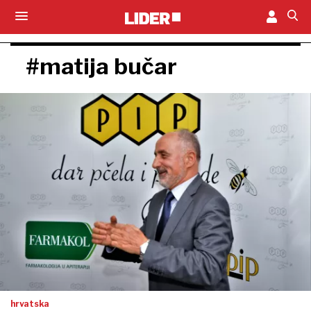
#matija bučar
hrvatska