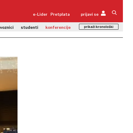
e-Lider
Pretplata
prijavi se
prikaži kronološki
zvoznici
studenti
konferencije