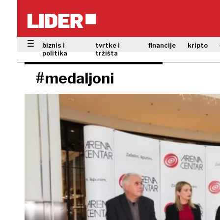
biznis i
tvrtke i
financije
kripto
politika
tržišta
#medaljoni