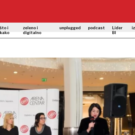
što i
zeleno i
unplugged
podcast
Lider
i
kako
digitalno
BI