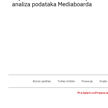
analiza podataka Mediaboarda
Biznis i politika
Tvrtke i tržišta
Financije
Kripto
Pretplati se
Prijava 