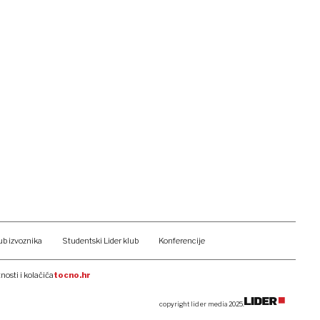
ub izvoznika
Studentski Lider klub
Konferencije
tnosti i kolačića
tocno.hr
copyright lider media 2025.