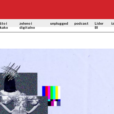
što i
zeleno i
unplugged
podcast
Lider
i
kako
digitalno
BI