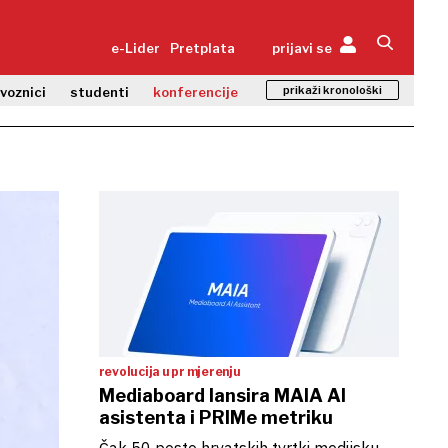
e-Lider
Pretplata
prijavi se
prikaži kronološki
zvoznici
studenti
konferencije
revolucija u pr mjerenju
Mediaboard lansira ​MAIA AI
asistenta i PRIMe metriku