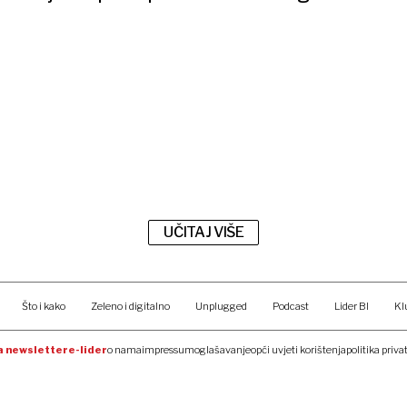
UČITAJ VIŠE
Što i kako
Zeleno i digitalno
Unplugged
Podcast
Lider BI
Kl
na newsletter
e-lider
o nama
impressum
oglašavanje
opći uvjeti korištenja
politika priva