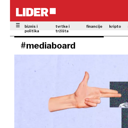
biznis i
tvrtke i
financije
kripto
politika
tržišta
#mediaboard