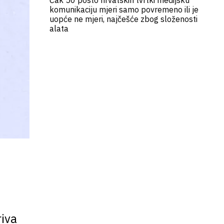
Čak 50 posto hrvatskih tvrtki medijsku
komunikaciju mjeri samo povremeno ili je
uopće ne mjeri, najčešće zbog složenosti
alata
riva