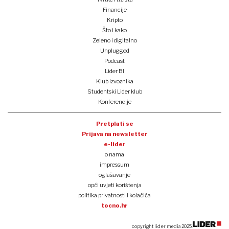
Financije
Kripto
Što i kako
Zeleno i digitalno
Unplugged
Podcast
Lider BI
Klub izvoznika
Studentski Lider klub
Konferencije
Pretplati se
Prijava na newsletter
e-lider
o nama
impressum
oglašavanje
opći uvjeti korištenja
politika privatnosti i kolačića
tocno.hr
copyright lider media 2025.