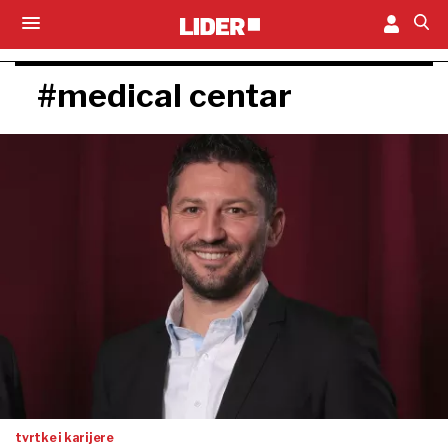
#medical centar
tvrtke i karijere