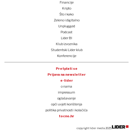
Financije
Kripto
Što i kako
Zeleno i digitalno
Unplugged
Podcast
Lider BI
Klub izvoznika
Studentski Lider klub
Konferencije
Pretplati se
Prijava na newsletter
e-lider
o nama
impressum
oglašavanje
opći uvjeti korištenja
politika privatnosti i kolačića
tocno.hr
copyright lider media 2025.