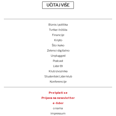
UČITAJ VIŠE
Biznis i politika
Tvrtke i tržišta
Financije
Kripto
Što i kako
Zeleno i digitalno
Unplugged
Podcast
Lider BI
Klub izvoznika
Studentski Lider klub
Konferencije
Pretplati se
Prijava na newsletter
e-lider
o nama
impressum