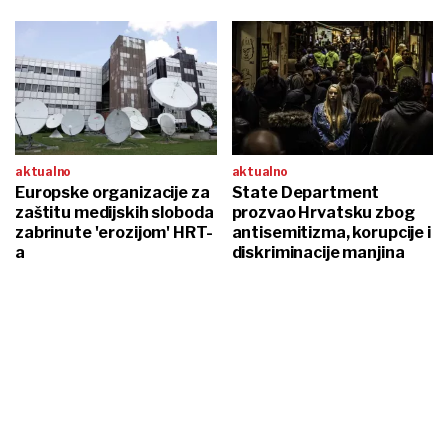
aktualno
aktualno
Europske organizacije za
State Department
zaštitu medijskih sloboda
prozvao Hrvatsku zbog
zabrinute 'erozijom' HRT-
antisemitizma, korupcije i
a
diskriminacije manjina