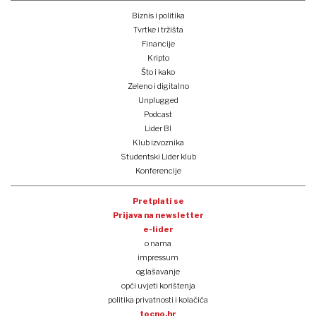
Biznis i politika
Tvrtke i tržišta
Financije
Kripto
Što i kako
Zeleno i digitalno
Unplugged
Podcast
Lider BI
Klub izvoznika
Studentski Lider klub
Konferencije
Pretplati se
Prijava na newsletter
e-lider
o nama
impressum
oglašavanje
opći uvjeti korištenja
politika privatnosti i kolačića
tocno.hr