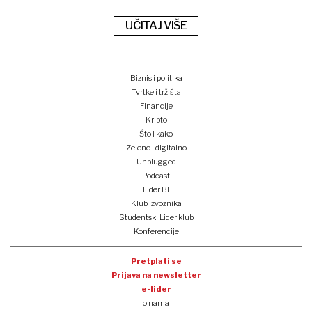
UČITAJ VIŠE
Biznis i politika
Tvrtke i tržišta
Financije
Kripto
Što i kako
Zeleno i digitalno
Unplugged
Podcast
Lider BI
Klub izvoznika
Studentski Lider klub
Konferencije
Pretplati se
Prijava na newsletter
e-lider
o nama