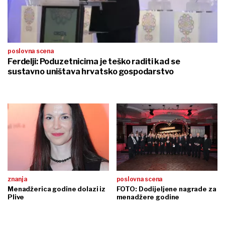
poslovna scena
Ferdelji: Poduzetnicima je teško raditi kad se
sustavno uništava hrvatsko gospodarstvo
znanja
poslovna scena
Menadžerica godine dolazi iz
FOTO: Dodijeljene nagrade za
Plive
menadžere godine