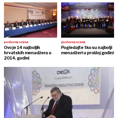
poslovna scena
poslovna scena
Ovo je 14 najboljih
Pogledajte tko su najbolji
hrvatskih menadžera u
menadžeri u prošloj godini
2014. godini