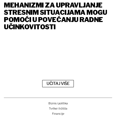
MEHANIZMI ZA UPRAVLJANJE
STRESNIM SITUACIJAMA MOGU
POMOĆI U POVEĆANJU RADNE
UČINKOVITOSTI
UČITAJ VIŠE
Biznis i politika
Tvrtke i tržišta
Financije