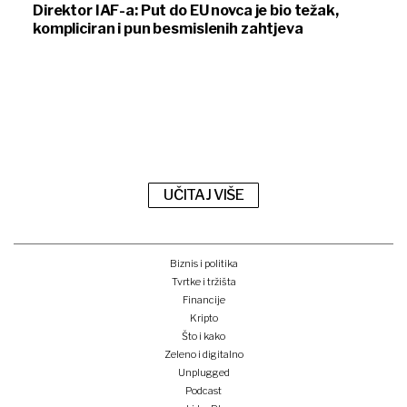
Direktor IAF-a: Put do EU novca je bio težak,
kompliciran i pun besmislenih zahtjeva
UČITAJ VIŠE
Biznis i politika
Tvrtke i tržišta
Financije
Kripto
Što i kako
Zeleno i digitalno
Unplugged
Podcast