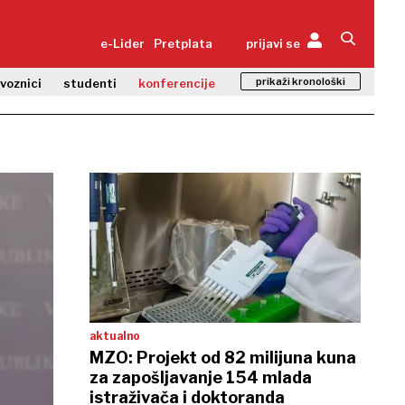
e-Lider
Pretplata
prijavi se
prikaži kronološki
zvoznici
studenti
konferencije
aktualno
MZO: Projekt od 82 milijuna kuna
za zapošljavanje 154 mlada
istraživača i doktoranda