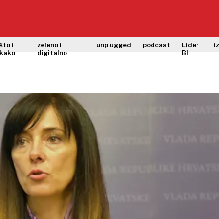
što i
zeleno i
unplugged
podcast
Lider
i
kako
digitalno
BI