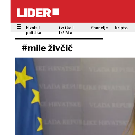
biznis i
tvrtke i
financije
kripto
politika
tržišta
#mile živčić