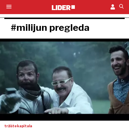
#milijun pregleda
tržište kapitala