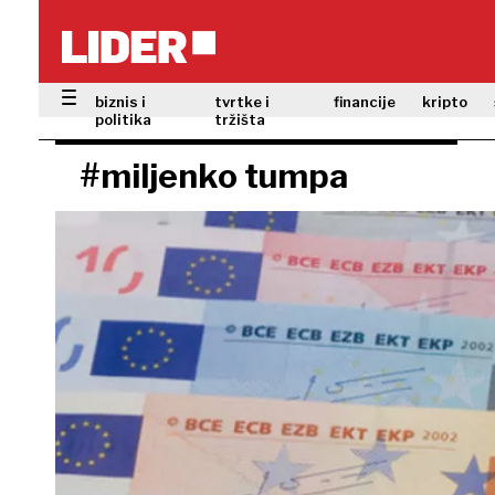
biznis i
tvrtke i
financije
kripto
politika
tržišta
#miljenko tumpa