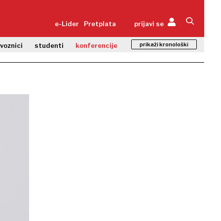
e-Lider
Pretplata
prijavi se
prikaži kronološki
zvoznici
studenti
konferencije