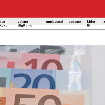
što i
zeleno i
unplugged
podcast
Lider
i
kako
digitalno
BI