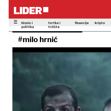
biznis i
tvrtke i
financije
kripto
politika
tržišta
#milo hrnić