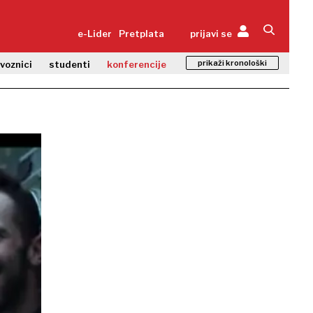
e-Lider
Pretplata
prijavi se
prikaži kronološki
zvoznici
studenti
konferencije