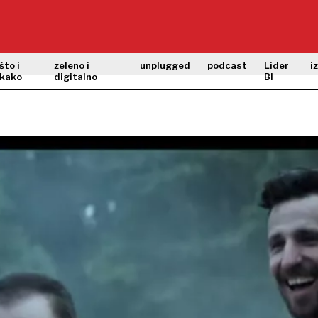
što i
zeleno i
unplugged
podcast
Lider
i
kako
digitalno
BI