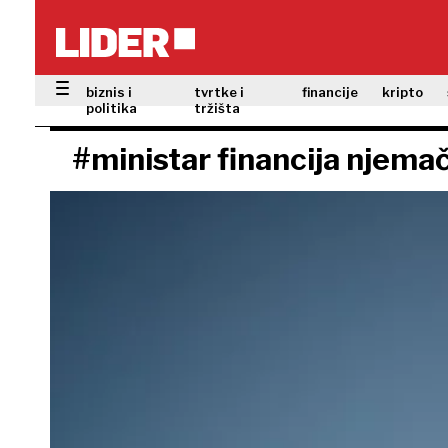
biznis i
tvrtke i
financije
kripto
politika
tržišta
#ministar financija njema