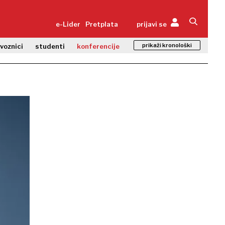
e-Lider
Pretplata
prijavi se
prikaži kronološki
zvoznici
studenti
konferencije