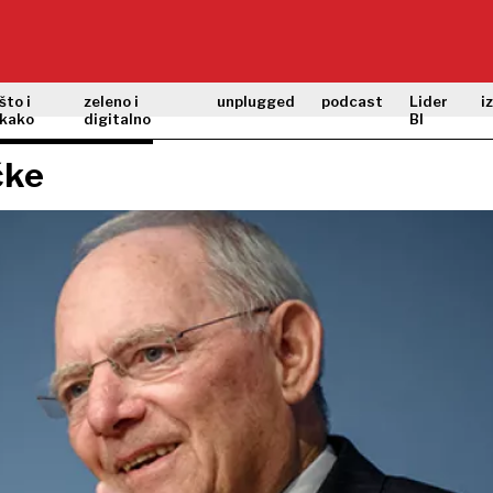
što i
zeleno i
unplugged
podcast
Lider
i
kako
digitalno
BI
čke