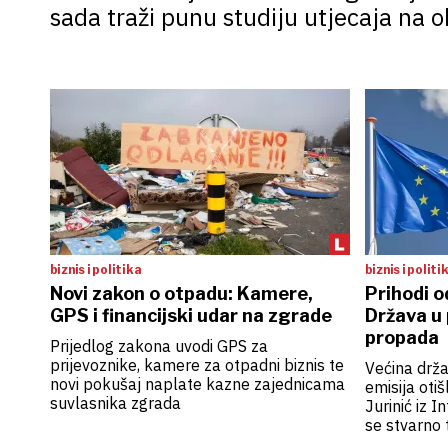
sada traži punu studiju utjecaja na ok
biznis i politika
biznis i politi
Novi zakon o otpadu: Kamere,
Prihodi o
GPS i financijski udar na zgrade
Država u 
propada
Prijedlog zakona uvodi GPS za
prijevoznike, kamere za otpadni biznis te
Većina drža
novi pokušaj naplate kazne zajednicama
emisija otiš
suvlasnika zgrada
Jurinić iz 
se stvarno 