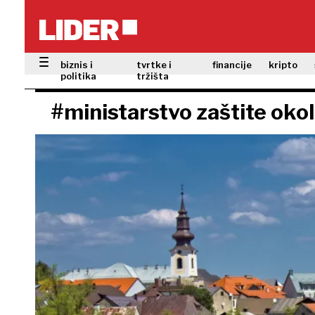
biznis i
tvrtke i
financije
kripto
politika
tržišta
#ministarstvo zaštite okoli