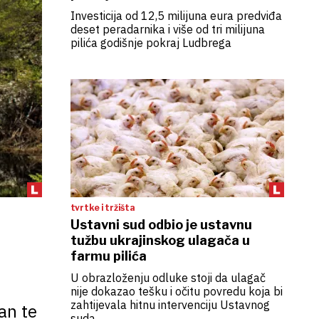
Investicija od 12,5 milijuna eura predviđa
deset peradarnika i više od tri milijuna
pilića godišnje pokraj Ludbrega
tvrtke i tržišta
Ustavni sud odbio je ustavnu
tužbu ukrajinskog ulagača u
farmu pilića
U obrazloženju odluke stoji da ulagač
nije dokazao tešku i očitu povredu koja bi
zahtijevala hitnu intervenciju Ustavnog
an te
suda