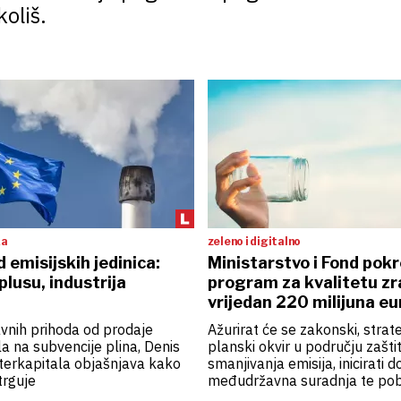
oliš.
ka
zeleno i digitalno
d emisijskih jedinica:
Ministarstvo i Fond pok
plusu, industrija
program za kvalitetu z
vrijedan 220 milijuna eu
vnih prihoda od prodaje
Ažurirat će se zakonski, strate
la na subvencije plina, Denis
planski okvir u području zaštit
Interkapitala objašnjava kako
smanjivanja emisija, inicirati 
trguje
međudržavna suradnja te pob
uvjete za praćenje provedbe