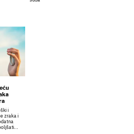
reću
raka
ra
ški i
e zraka i
dodatna
oljšati
 programa