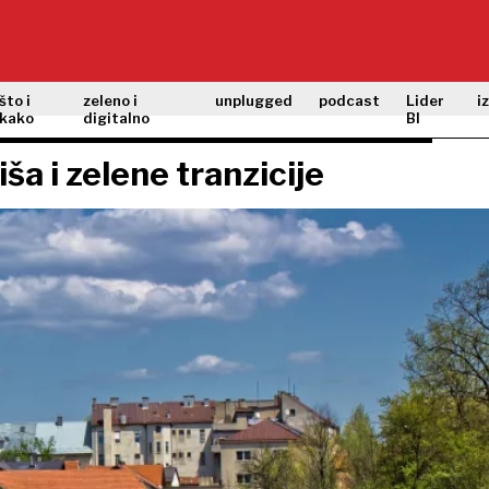
što i
zeleno i
unplugged
podcast
Lider
i
kako
digitalno
BI
ša i zelene tranzicije