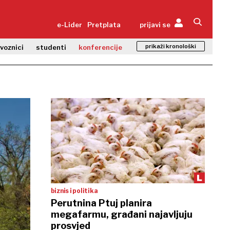
e-Lider
Pretplata
prijavi se
prikaži kronološki
zvoznici
studenti
konferencije
biznis i politika
Perutnina Ptuj planira
megafarmu, građani najavljuju
prosvjed