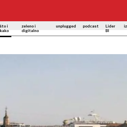
što i
zeleno i
unplugged
podcast
Lider
i
kako
digitalno
BI