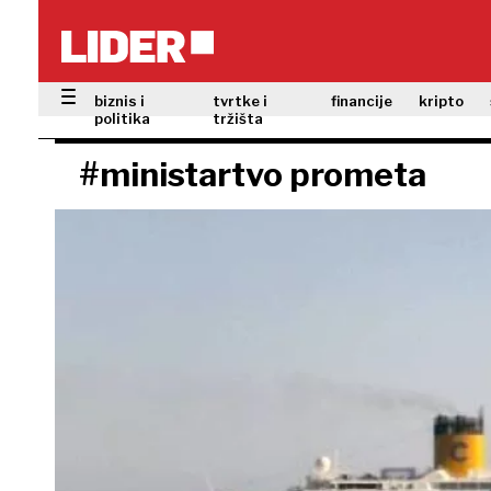
biznis i
tvrtke i
financije
kripto
politika
tržišta
#ministartvo prometa