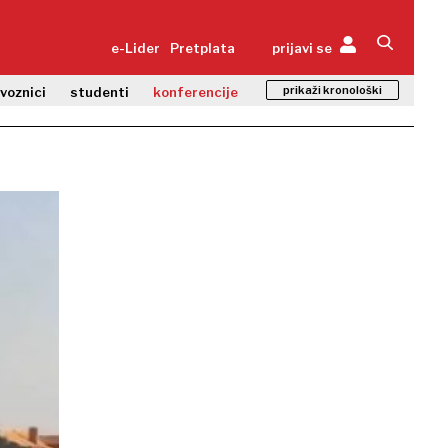
e-Lider
Pretplata
prijavi se
prikaži kronološki
zvoznici
studenti
konferencije