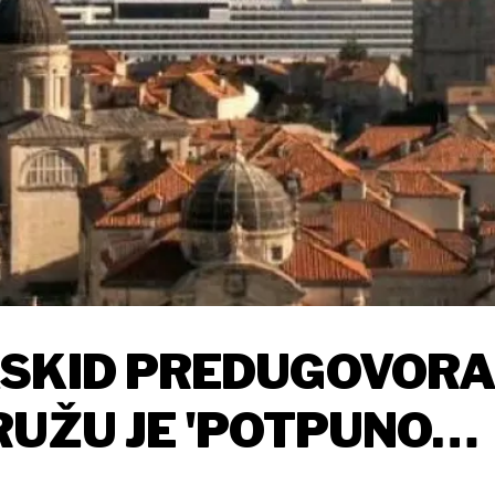
ASKID PREDUGOVOR
RUŽU JE 'POTPUNO