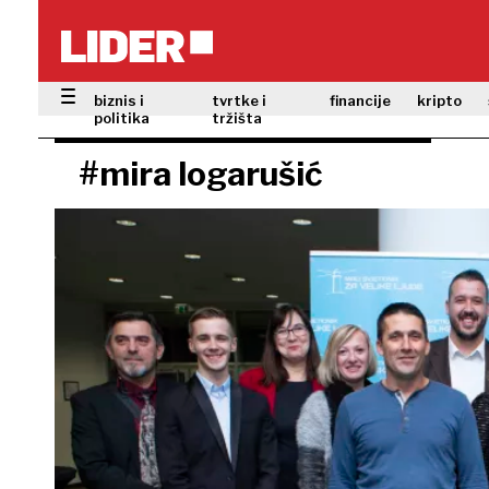
biznis i
tvrtke i
financije
kripto
politika
tržišta
#mira logarušić