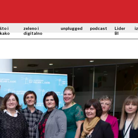
što i
zeleno i
unplugged
podcast
Lider
i
kako
digitalno
BI