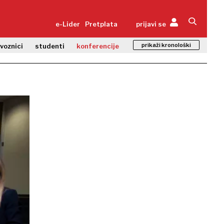
e-Lider
Pretplata
prijavi se
prikaži kronološki
zvoznici
studenti
konferencije