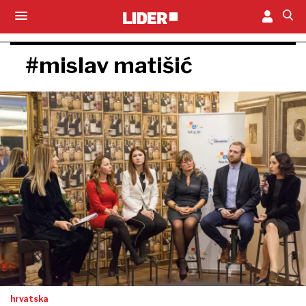
#mislav matišić
hrvatska