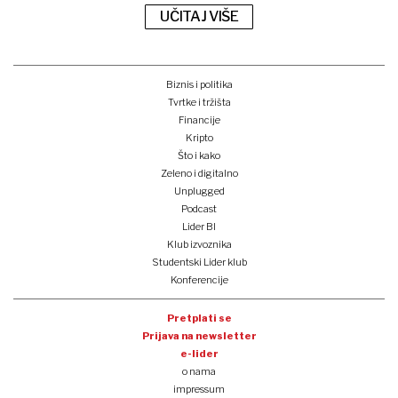
UČITAJ VIŠE
Biznis i politika
Tvrtke i tržišta
Financije
Kripto
Što i kako
Zeleno i digitalno
Unplugged
Podcast
Lider BI
Klub izvoznika
Studentski Lider klub
Konferencije
Pretplati se
Prijava na newsletter
e-lider
o nama
impressum