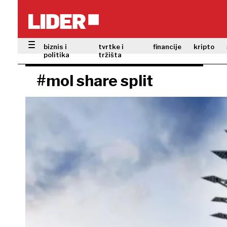
biznis i
tvrtke i
financije
kripto
politika
tržišta
#mol share split