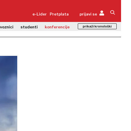
e-Lider
Pretplata
prijavi se
prikaži kronološki
zvoznici
studenti
konferencije