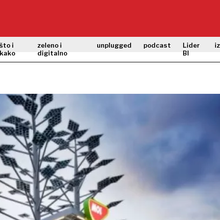
što i
zeleno i
unplugged
podcast
Lider
i
kako
digitalno
BI