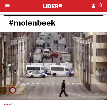
#molenbeek
svijet