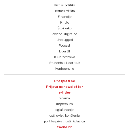
Biznis i politika
Tvrtke i tržišta
Financije
Kripto
Što i kako
Zeleno i digitalno
Unplugged
Podcast
Lider BI
Klub izvoznika
Studentski Lider klub
Konferencije
Pretplati se
Prijava na newsletter
e-lider
o nama
impressum
oglašavanje
opći uvjeti korištenja
politika privatnosti i kolačića
tocno.hr