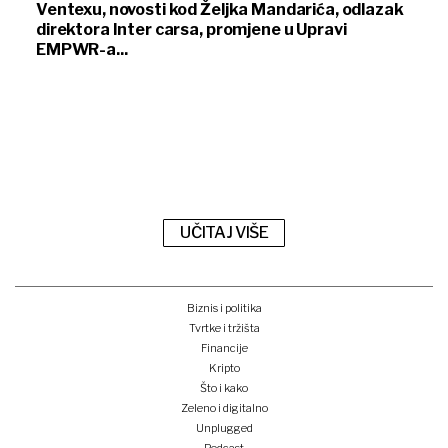
Ventexu, novosti kod Željka Mandarića, odlazak
direktora Inter carsa, promjene u Upravi
EMPWR-a...
UČITAJ VIŠE
Biznis i politika
Tvrtke i tržišta
Financije
Kripto
Što i kako
Zeleno i digitalno
Unplugged