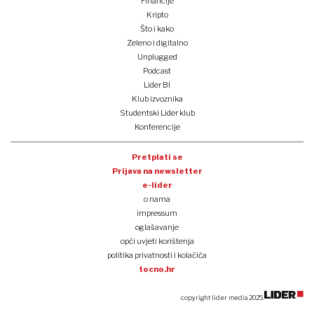
Financije
Kripto
Što i kako
Zeleno i digitalno
Unplugged
Podcast
Lider BI
Klub izvoznika
Studentski Lider klub
Konferencije
Pretplati se
Prijava na newsletter
e-lider
o nama
impressum
oglašavanje
opći uvjeti korištenja
politika privatnosti i kolačića
tocno.hr
copyright lider media 2025.